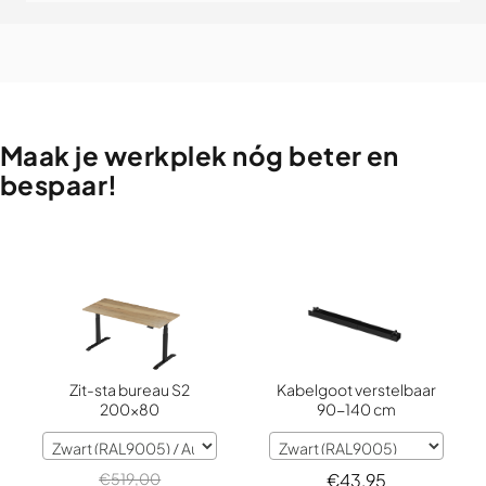
Maak
je
werkplek
nóg
beter
en
bespaar!
Zit-sta bureau S2
Kabelgoot verstelbaar
200x80
90-140 cm
€
519,00
€
43,95