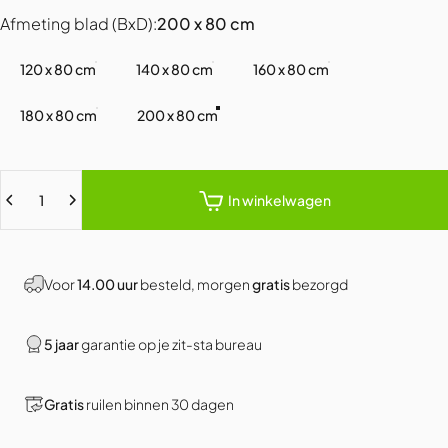
Afmeting blad (BxD)
Afmeting blad (BxD):
200 x 80 cm
120 x 80 cm
140 x 80 cm
160 x 80 cm
180 x 80 cm
200 x 80 cm
Hoeveelheid
In winkelwagen
Voor
14.00 uur
besteld, morgen
gratis
bezorgd
5 jaar
garantie op je zit-sta bureau
Gratis
ruilen binnen 30 dagen