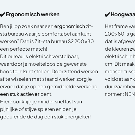
✔️ Ergonomisch werken
✔️ Hoogwaar
Ben jij op zoek naar een
ergonomisch
zit-
Het frame van
sta bureau waar je comfortabel aan kunt
200x80 is g
werken? Dan is Zit-sta bureau S2 200x80
dat is afgew
een perfecte match!
de kleuren zw
Dit bureau is elektrisch verstelbaar,
elektrisch in
waardoor je moeiteloos de gewenste
cm. Dit maak
hoogte in kunt stellen. Door zittend werken
mensen tusse
af te wisselen met staand werken zorg je
voldoet aan d
ervoor dat je op een gemiddelde werkdag
duurzaamheid 
een stuk actiever
bent.
normen: NEN-
Hierdoor krijg je minder snel last van
pijnlijke of stijve spieren en ben je
gedurende de dag een stuk energieker!