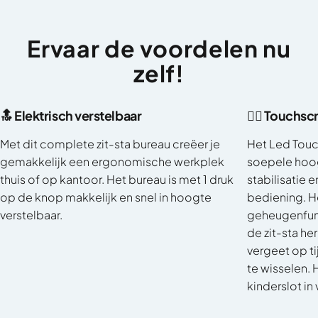
Ervaar
de
voordelen
nu
zelf!
🔝 Elektrisch verstelbaar
👈🏼 Touchs
Met dit complete zit-sta bureau creëer je
Het Led Touc
gemakkelijk een ergonomische werkplek
soepele hoog
thuis of op kantoor. Het bureau is met 1 druk
stabilisatie 
op de knop makkelijk en snel in hoogte
bediening. H
verstelbaar.
geheugenfunc
de zit-sta he
vergeet op ti
te wisselen. 
kinderslot in 