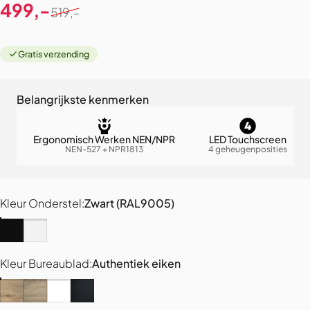
Verkoopprijs
Normale prijs
499,-
519,-
Gratis verzending
Belangrijkste kenmerken
Ergonomisch Werken NEN/NPR
LED Touchscreen
NEN-527 + NPR1813
4 geheugenposities
Kleur Onderstel
Kleur Onderstel:
Zwart (RAL9005)
Zwart (RAL9005)
Wit (RAL9016)
Kleur Bureaublad
Kleur Bureaublad:
Authentiek eiken
Authentiek eiken
Grijs eiken
Puur Wit
Zwart eiken