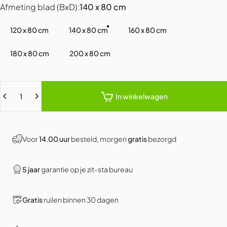
Afmeting blad (BxD)
Afmeting blad (BxD):
140 x 80 cm
120 x 80 cm
140 x 80 cm
160 x 80 cm
180 x 80 cm
200 x 80 cm
Hoeveelheid
In winkelwagen
Voor
14.00 uur
besteld, morgen
gratis
bezorgd
5 jaar
garantie op je zit-sta bureau
Gratis
ruilen binnen 30 dagen