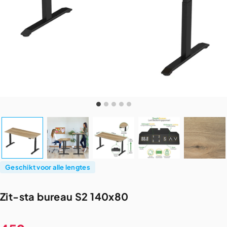
Geschikt voor alle lengtes
Zit-sta
bureau
S2
140x80
Verkoopprijs
Normale prijs