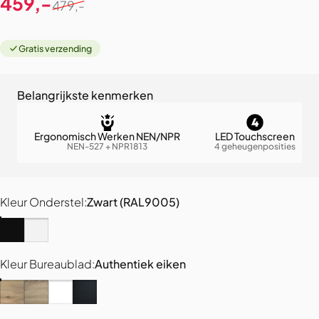
459,-
479,-
Gratis verzending
Belangrijkste kenmerken
Ergonomisch Werken NEN/NPR
LED Touchscreen
NEN-527 + NPR1813
4 geheugenposities
Kleur Onderstel
Kleur Onderstel:
Zwart (RAL9005)
Zwart (RAL9005)
Wit (RAL9016)
Kleur Bureaublad
Kleur Bureaublad:
Authentiek eiken
Authentiek eiken
Grijs eiken
Puur Wit
Zwart eiken