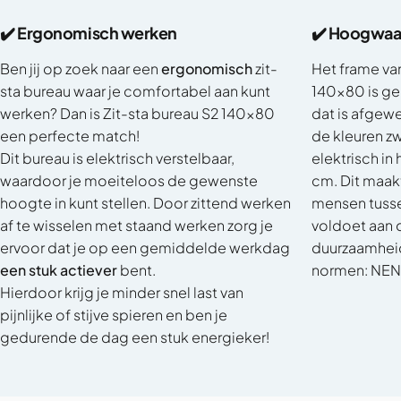
✔️ Ergonomisch werken
✔️ Hoogwaar
Ben jij op zoek naar een
ergonomisch
zit-
Het frame van
sta bureau waar je comfortabel aan kunt
140x80 is ge
werken? Dan is Zit-sta bureau S2 140x80
dat is afgew
een perfecte match!
de kleuren zw
Dit bureau is elektrisch verstelbaar,
elektrisch in
waardoor je moeiteloos de gewenste
cm. Dit maak
hoogte in kunt stellen. Door zittend werken
mensen tusse
af te wisselen met staand werken zorg je
voldoet aan d
ervoor dat je op een gemiddelde werkdag
duurzaamheid 
een stuk actiever
bent.
normen: NEN-
Hierdoor krijg je minder snel last van
pijnlijke of stijve spieren en ben je
gedurende de dag een stuk energieker!