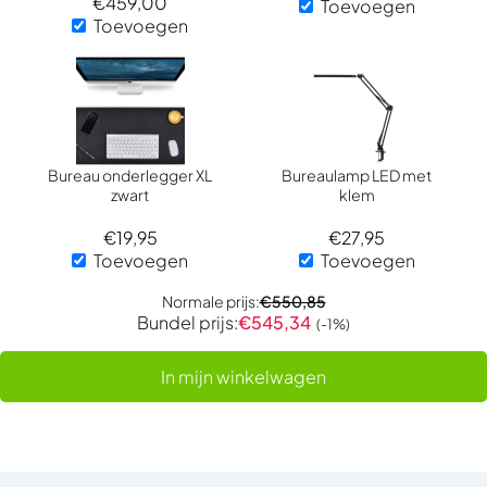
€
459,00
Toevoegen
Toevoegen
Bureau onderlegger XL
Bureaulamp LED met
zwart
klem
€
19,95
€
27,95
Toevoegen
Toevoegen
Normale prijs:
€
550,85
Bundel prijs:
€
545,34
(-1%)
In mijn winkelwagen