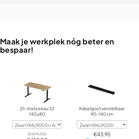
Maak
je
werkplek
nóg
beter
en
bespaar!
Zit-sta bureau S2
Kabelgoot verstelbaar
140x80
90-140 cm
€
479,00
€
43,95