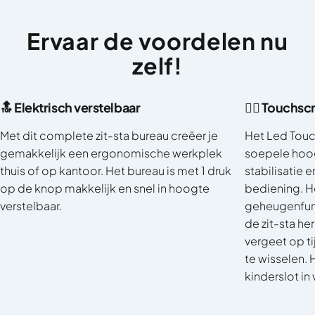
Ervaar
de
voordelen
nu
zelf!
🔝 Elektrisch verstelbaar
👈🏼 Touchs
Met dit complete zit-sta bureau creëer je
Het Led Touc
gemakkelijk een ergonomische werkplek
soepele hoog
thuis of op kantoor. Het bureau is met 1 druk
stabilisatie 
op de knop makkelijk en snel in hoogte
bediening. H
verstelbaar.
geheugenfunc
de zit-sta he
vergeet op ti
te wisselen. 
kinderslot in 