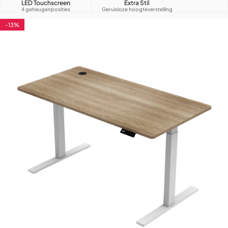
LED Touchscreen
Extra Stil
4 geheugenposities
Geruisloze hoogteverstelling
-13%
4.7