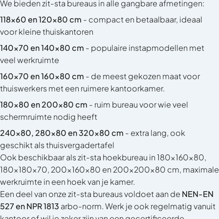
We bieden zit-sta bureaus in alle gangbare afmetingen:
118x60 en 120x80 cm
- compact en betaalbaar, ideaal
voor kleine thuiskantoren
140x70 en 140x80 cm
- populaire instapmodellen met
veel werkruimte
160x70 en 160x80 cm
- de meest gekozen maat voor
thuiswerkers met een ruimere kantoorkamer.
180x80 en 200x80 cm
- ruim bureau voor wie veel
schermruimte nodig heeft
240x80, 280x80 en 320x80 cm
- extra lang, ook
geschikt als thuisvergadertafel
Ook beschikbaar als
zit-sta hoekbureau
in 180x160x80,
180x180x70, 200x160x80 en 200x200x80 cm, maximale
werkruimte in een hoek van je kamer.
Een deel van onze zit-sta bureaus voldoet aan de
NEN-EN
527 en NPR 1813
arbo-norm. Werk je ook regelmatig vanuit
kantoor of wil je zeker zijn van een gecertificeerde