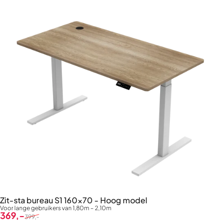
Zit-sta bureau S1 160x70 - Hoog model
Voor lange gebruikers van 1,80m – 2,10m
Verkoopprijs
Normale prijs
369,-
399,-