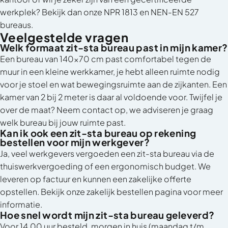
werkplek? Bekijk dan onze
NPR 1813 en NEN-EN 527
bureaus
.
Veelgestelde vragen
Welk formaat zit-sta bureau past in mijn kamer?
Een bureau van 140x70 cm past comfortabel tegen de
muur in een kleine werkkamer, je hebt alleen ruimte nodig
voor je stoel en wat bewegingsruimte aan de zijkanten. Een
kamer van 2 bij 2 meter is daar al voldoende voor. Twijfel je
over de maat? Neem contact op, we adviseren je graag
welk bureau bij jouw ruimte past.
Kan ik ook een zit-sta bureau op rekening
bestellen voor mijn werkgever?
Ja, veel werkgevers vergoeden een zit-sta bureau via de
thuiswerkvergoeding of een ergonomisch budget. We
leveren op factuur en kunnen een zakelijke offerte
opstellen. Bekijk onze
zakelijk bestellen
pagina voor meer
informatie.
Hoe snel wordt mijn zit-sta bureau geleverd?
Voor 14.00 uur besteld, morgen in huis (maandag t/m