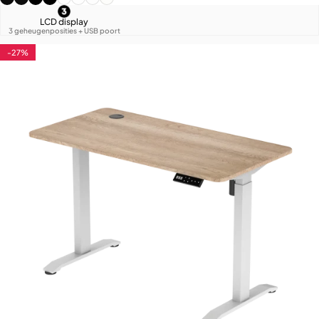
LCD display
3 geheugenposities + USB poort
-27%
4.8