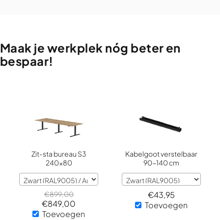
Maak
je
werkplek
nóg
beter
en
bespaar!
Zit-sta bureau S3
Kabelgoot verstelbaar
240x80
90-140 cm
€
899,00
€
43,95
€
849,00
Toevoegen
Toevoegen