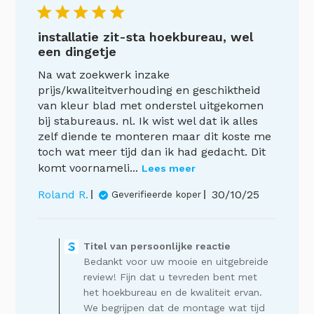
installatie zit-sta hoekbureau, wel
een dingetje
Na wat zoekwerk inzake
prijs/kwaliteitverhouding en geschiktheid
van kleur blad met onderstel uitgekomen
bij stabureaus. nl. Ik wist wel dat ik alles
zelf diende te monteren maar dit koste me
toch wat meer tijd dan ik had gedacht. Dit
komt voornameli...
Lees meer
Publicatiedat
Roland R.
30/10/25
Geverifieerde koper
Opmerkingen
van
Titel van persoonlijke reactie
de
Bedankt voor uw mooie en uitgebreide
winkelier
op
review! Fijn dat u tevreden bent met
een
het hoekbureau en de kwaliteit ervan.
recensie
We begrijpen dat de montage wat tijd