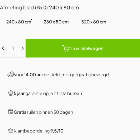
Afmeting blad (BxD)
Afmeting blad (BxD):
240 x 80 cm
240 x 80 cm
280 x 80 cm
320 x 80 cm
Hoeveelheid
In winkelwagen
Voor
14.00 uur
besteld, morgen
gratis
bezorgd
5 jaar
garantie op je zit-sta bureau
Gratis
ruilen binnen 30 dagen
Klantbeoordeling
9,5/10