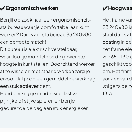
✔️ Ergonomisch werken
✔️ Hoogwaar
Ben jij op zoek naar een
ergonomisch
zit-
Het frame van
sta bureau waar je comfortabel aan kunt
S3 240x80 i
werken? Dan is Zit-sta bureau S3 240x80
staal dat is 
een perfecte match!
coating
in de
Dit bureau is elektrisch verstelbaar,
het frame ele
waardoor je moeiteloos de gewenste
van 65 - 130 
hoogte in kunt stellen. Door zittend werken
geschikt voo
af te wisselen met staand werken zorg je
cm. Het fram
ervoor dat je op een gemiddelde werkdag
aanzien van d
een stuk actiever
bent.
volgens de 
Hierdoor krijg je minder snel last van
1813.
pijnlijke of stijve spieren en ben je
gedurende de dag een stuk energieker!