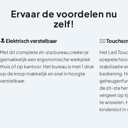
Ervaar
de
voordelen
nu
zelf!
🔝 Elektrisch verstelbaar
👈🏼 Touchs
Met dit complete zit-sta bureau creëer je
Het Led Touc
gemakkelijk een ergonomische werkplek
soepele hoog
thuis of op kantoor. Het bureau is met 1 druk
stabilisatie 
op de knop makkelijk en snel in hoogte
bediening. H
verstelbaar.
geheugenfunc
de zit-sta he
vergeet op ti
te wisselen. 
kinderslot in 