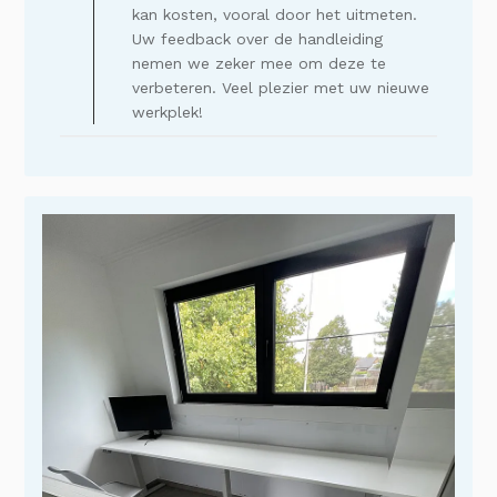
van
kan kosten, vooral door het uitmeten.
Titel
Uw feedback over de handleiding
van
nemen we zeker mee om deze te
persoonlijke
verbeteren. Veel plezier met uw nieuwe
reactie
op
werkplek!
Thu
Nov
27
2025