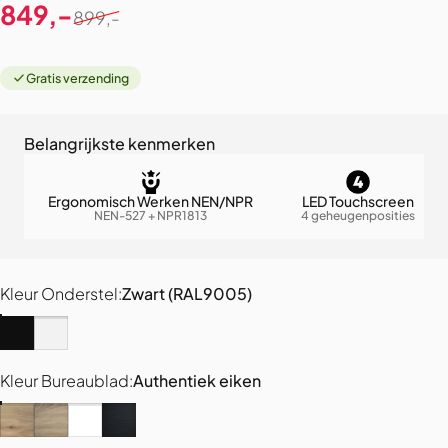
Verkoopprijs
Normale prijs
849,-
899,-
Gratis verzending
Belangrijkste kenmerken
Ergonomisch Werken NEN/NPR
LED Touchscreen
NEN-527 + NPR1813
4 geheugenposities
Kleur Onderstel
Kleur Onderstel:
Zwart (RAL9005)
Zwart (RAL9005)
Wit (RAL9016)
Kleur Bureaublad
Kleur Bureaublad:
Authentiek eiken
Authentiek eiken
Grijs eiken
Puur Wit
Zwart eiken