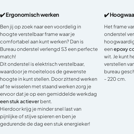
✔️ Ergonomisch werken
✔️ Hoogwaar
Ben jij op zoek naar een voordelig in
Het frame van
hoogte verstelbaar frame waar je
onderstel ve
comfortabel aan kunt werken? Dan is
hoogwaardig 
Bureau onderstel verlengd S3 een perfecte
een
epoxy co
match!
wit. Je kunt 
Dit onderstel is elektrisch verstelbaar,
verstellen va
waardoor je moeiteloos de gewenste
bureau gesch
hoogte in kunt stellen. Door zittend werken
- 220 cm.
af te wisselen met staand werken zorg je
ervoor dat je op een gemiddelde werkdag
een stuk actiever
bent.
Hierdoor krijg je minder snel last van
pijnlijke of stijve spieren en ben je
gedurende de dag een stuk energieker!