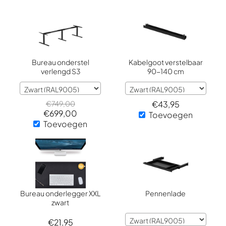
Bureau onderstel
Kabelgoot verstelbaar
verlengd S3
90-140 cm
€
749,00
€
43,95
€
699,00
Toevoegen
Toevoegen
Bureau onderlegger XXL
Pennenlade
zwart
€
21,95