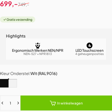
Verkoopprijs
Normale prijs
699,-
749,-
Gratis verzending
Highlights
Ergonomisch Werken NEN/NPR
LED Touchscreen
NEN-527 + NPR1813
4 geheugenposities
Kleur Onderstel
Kleur Onderstel:
Wit (RAL9016)
Zwart (RAL9005)
Wit (RAL9016)
Hoeveelheid
In winkelwagen