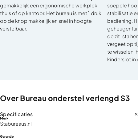
gemakkelijk een ergonomische werkplek
soepele hoog
thuis of op kantoor. Het bureau is met 1 druk
stabilisatie 
op de knop makkelijk en snel in hoogte
bediening. H
verstelbaar.
geheugenfunc
de zit-sta he
vergeet op ti
te wisselen. 
kinderslot in 
Over
Bureau
onderstel
verlengd
S3
Specificaties
Merk
Stabureaus.nl
Garantie