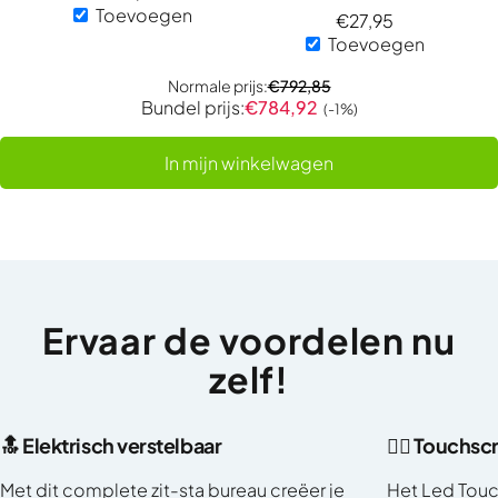
Toevoegen
€
27,95
Toevoegen
Normale prijs:
€
792,85
Bundel prijs:
€
784,92
(-1%)
In mijn winkelwagen
Ervaar
de
voordelen
nu
zelf!
🔝 Elektrisch verstelbaar
👈🏼 Touchs
Met dit complete zit-sta bureau creëer je
Het Led Touc