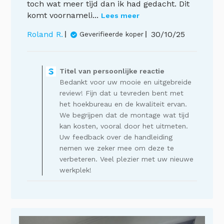
toch wat meer tijd dan ik had gedacht. Dit
komt voornameli...
Lees meer
Publicatiedat
Roland R.
30/10/25
Geverifieerde koper
Opmerkingen
van
Titel van persoonlijke reactie
de
Bedankt voor uw mooie en uitgebreide
winkelier
op
review! Fijn dat u tevreden bent met
een
het hoekbureau en de kwaliteit ervan.
recensie
We begrijpen dat de montage wat tijd
van
kan kosten, vooral door het uitmeten.
Titel
Uw feedback over de handleiding
van
nemen we zeker mee om deze te
persoonlijke
verbeteren. Veel plezier met uw nieuwe
reactie
op
werkplek!
Thu
Nov
27
2025