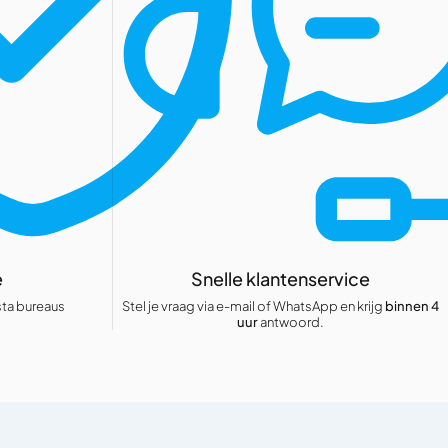
e
Snelle klantenservice
-sta bureaus
Stel je vraag via e-mail of WhatsApp en krijg
binnen 4
uur
antwoord.