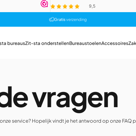
Diavoorstelling pauzeren
Gratis
verzending
-sta bureaus
Zit-sta onderstellen
Bureaustoelen
Accessoires
Zak
it-sta bureaus
Zit-sta onderstellen
Bureaustoelen
Accessoires
Zak
lde
vragen
nze service? Hopelijk vindt je het antwoord op onze FAQ p