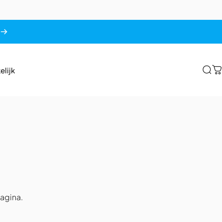
elijk
Zoe
W
elijk
agina.