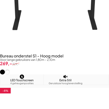
Bureau onderstel S1 - Hoog model
Voor lange gebruikers van 1,80m – 2,10m
Verkoopprijs
Normale prijs
269,-
329,-
Zwart (RAL9005)
Wit (RAL9016)
LED Touchscreen
Extra Stil
4 geheugenposities
Geruisloze hoogteverstelling
-8%
4.9