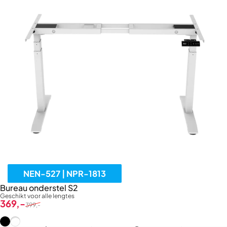
NEN-527 | NPR-1813
Bureau onderstel S2
Geschikt voor alle lengtes
Verkoopprijs
Normale prijs
369,-
399,-
Zwart (RAL9005)
Wit (RAL9016)