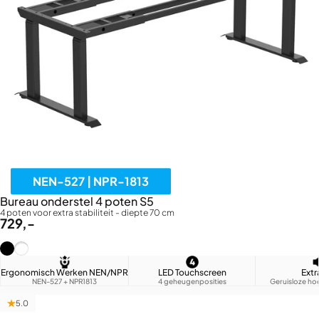
NEN-527 | NPR-1813
Bureau onderstel 4 poten S5
4 poten voor extra stabiliteit - diepte 70 cm
729,-
Zwart (RAL9005)
Wit (RAL9016)
Ergonomisch Werken NEN/NPR
LED Touchscreen
Extr
NEN-527 + NPR1813
4 geheugenposities
Geruisloze ho
5.0