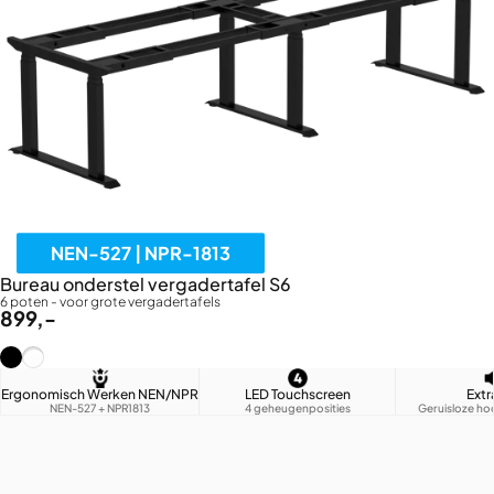
NEN-527 | NPR-1813
Bureau onderstel vergadertafel S6
6 poten - voor grote vergadertafels
899,-
Zwart (RAL9005)
Wit (RAL9016)
Ergonomisch Werken NEN/NPR
LED Touchscreen
Extr
NEN-527 + NPR1813
4 geheugenposities
Geruisloze ho