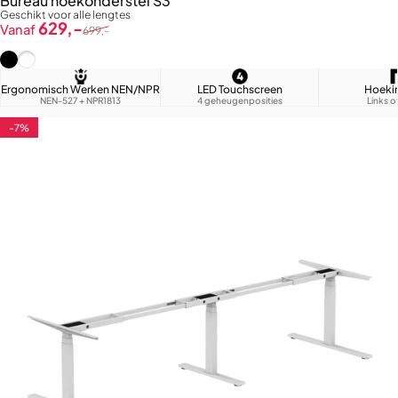
Bureau hoekonderstel S3
Geschikt voor alle lengtes
Verkoopprijs
Normale prijs
629,-
Vanaf
699,-
Zwart (RAL9005)
Wit (RAL9016)
Ergonomisch Werken NEN/NPR
LED Touchscreen
Hoeki
NEN-527 + NPR1813
4 geheugenposities
Links o
-7%
4.9