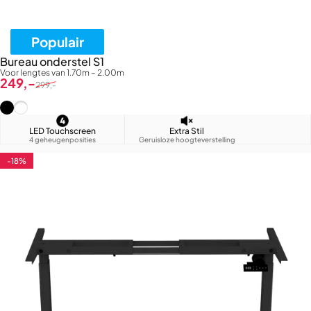
Populair
Bureau onderstel S1
Voor lengtes van 1.70m – 2.00m
Verkoopprijs
Normale prijs
249,-
299,-
Zwart (RAL9005)
Wit (RAL9016)
LED Touchscreen
Extra Stil
4 geheugenposities
Geruisloze hoogteverstelling
-18%
4.7