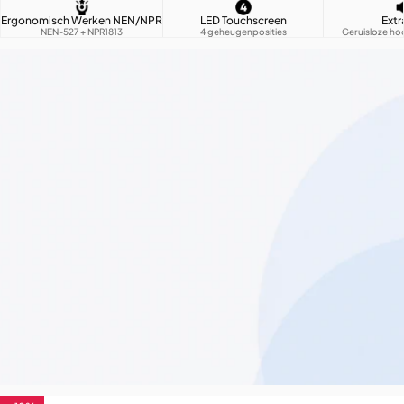
Ergonomisch Werken NEN/NPR
LED Touchscreen
Extr
NEN-527 + NPR1813
4 geheugenposities
Geruisloze ho