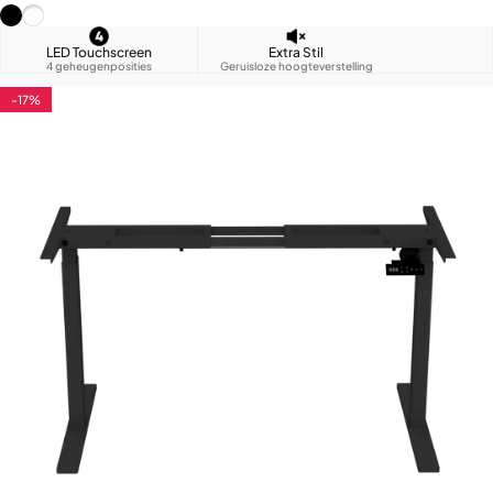
Zwart (RAL9005)
Wit (RAL9016)
LED Touchscreen
Extra Stil
4 geheugenposities
Geruisloze hoogteverstelling
-17%
4.7