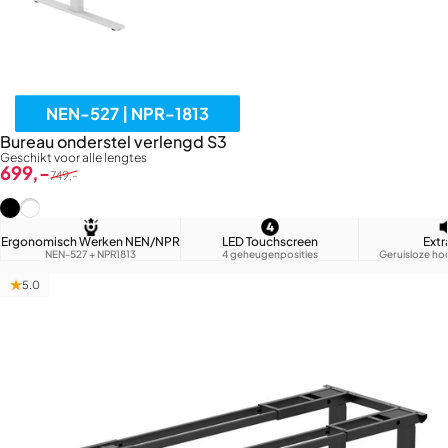
NEN-527 | NPR-1813
Bureau onderstel verlengd S3
Geschikt voor alle lengtes
Verkoopprijs
Normale prijs
699,-
749,-
Zwart (RAL9005)
Wit (RAL9016)
Ergonomisch Werken NEN/NPR
LED Touchscreen
Extr
NEN-527 + NPR1813
4 geheugenposities
Geruisloze ho
5.0