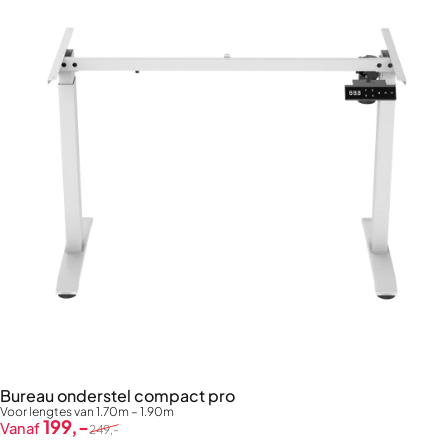
Bureau onderstel compact pro
Voor lengtes van 1.70m – 1.90m
Verkoopprijs
Normale prijs
199,-
Vanaf
249,-