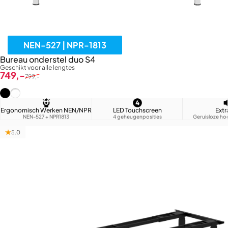
NEN-527 | NPR-1813
Bureau onderstel duo S4
Geschikt voor alle lengtes
Verkoopprijs
Normale prijs
749,-
799,-
Zwart (RAL9005)
Wit (RAL9016)
Ergonomisch Werken NEN/NPR
LED Touchscreen
Extr
NEN-527 + NPR1813
4 geheugenposities
Geruisloze ho
5.0