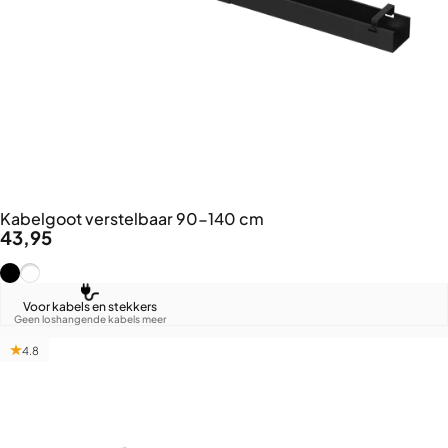
Kabelgoot verstelbaar 90-140 cm
43,95
Zwart (RAL9005)
Wit (RAL9016)
Voor kabels en stekkers
Geen loshangende kabels meer
4.8