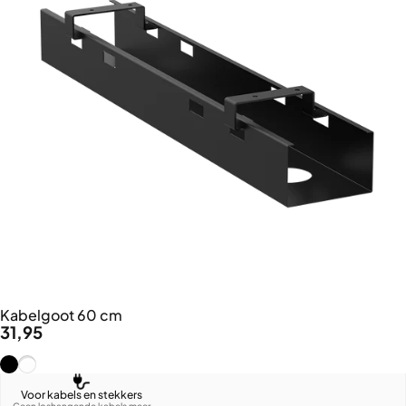
Kabelgoot 60 cm
31,95
Zwart (RAL9005)
Wit (RAL9016)
Voor kabels en stekkers