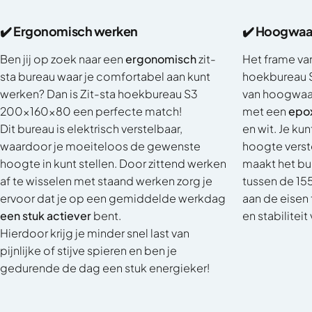
✔️ Ergonomisch werken
✔️ Hoogwaar
Ben jij op zoek naar een
ergonomisch
zit-
Het frame van 
sta bureau waar je comfortabel aan kunt
hoekbureau 
werken? Dan is Zit-sta hoekbureau S3
van hoogwaar
200x160x80 een perfecte match!
met een
epox
Dit bureau is elektrisch verstelbaar,
en wit. Je kun
waardoor je moeiteloos de gewenste
hoogte verste
hoogte in kunt stellen. Door zittend werken
maakt het bu
af te wisselen met staand werken zorg je
tussen de 15
ervoor dat je op een gemiddelde werkdag
aan de eisen
een stuk actiever
bent.
en stabilitei
Hierdoor krijg je minder snel last van
pijnlijke of stijve spieren en ben je
gedurende de dag een stuk energieker!