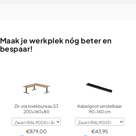
Maak
je
werkplek
nóg
beter
en
bespaar!
Zit-sta hoekbureau S3
Kabelgoot verstelbaar
200x160x80
90-140 cm
€
879,00
€
43,95