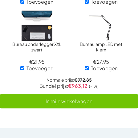
Toevoegen
Toevoegen
Bureau onderlegger XXL
Bureaulamp LED met
zwart
klem
€
21,95
€
27,95
Toevoegen
Toevoegen
Normale prijs:
€
972,85
Bundel prijs:
€
963,12
(-1%)
In mijn winkelwagen