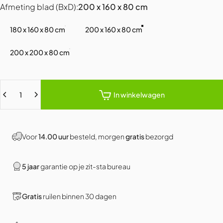
Afmeting blad (BxD)
Afmeting blad (BxD):
200 x 160 x 80 cm
180 x 160 x 80 cm
200 x 160 x 80 cm
200 x 200 x 80 cm
Hoeveelheid
In winkelwagen
Voor
14.00 uur
besteld, morgen
gratis
bezorgd
5 jaar
garantie op je zit-sta bureau
Gratis
ruilen binnen 30 dagen