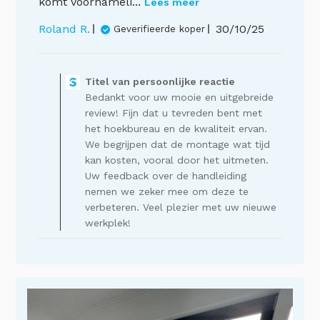
komt voornameli...
Lees meer
Publicatiedat
Roland R.
30/10/25
Geverifieerde koper
Opmerkingen
van
Titel van persoonlijke reactie
de
Bedankt voor uw mooie en uitgebreide
winkelier
op
review! Fijn dat u tevreden bent met
een
het hoekbureau en de kwaliteit ervan.
recensie
We begrijpen dat de montage wat tijd
van
kan kosten, vooral door het uitmeten.
Titel
Uw feedback over de handleiding
van
nemen we zeker mee om deze te
persoonlijke
verbeteren. Veel plezier met uw nieuwe
reactie
op
werkplek!
Thu
Nov
27
2025