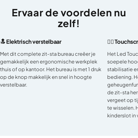
Ervaar
de
voordelen
nu
zelf!
🔝 Elektrisch verstelbaar
👈🏼 Touchs
Met dit complete zit-sta bureau creëer je
Het Led Touc
gemakkelijk een ergonomische werkplek
soepele hoog
thuis of op kantoor. Het bureau is met 1 druk
stabilisatie 
op de knop makkelijk en snel in hoogte
bediening. H
verstelbaar.
geheugenfunc
de zit-sta he
vergeet op ti
te wisselen. 
kinderslot in 