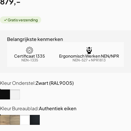
879,-
Gratis verzending
Belangrijkste kenmerken
Certificaat 1335
Ergonomisch Werken NEN/NPR
NEN-1335
NEN-527 + NPR1813
Kleur Onderstel
Kleur Onderstel:
Zwart (RAL9005)
Zwart (RAL9005)
Wit (RAL9016)
Kleur Bureaublad
Kleur Bureaublad:
Authentiek eiken
Authentiek eiken
Grijs eiken
Puur Wit
Zwart eiken