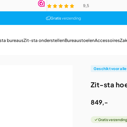
Diavoorstelling pauzeren
Gratis
verzending
-sta bureaus
Zit-sta onderstellen
Bureaustoelen
Accessoires
Zak
it-sta bureaus
Zit-sta onderstellen
Bureaustoelen
Accessoires
Zak
Geschikt voor alle
Zit-sta
ho
849,-
Gratis verzendin