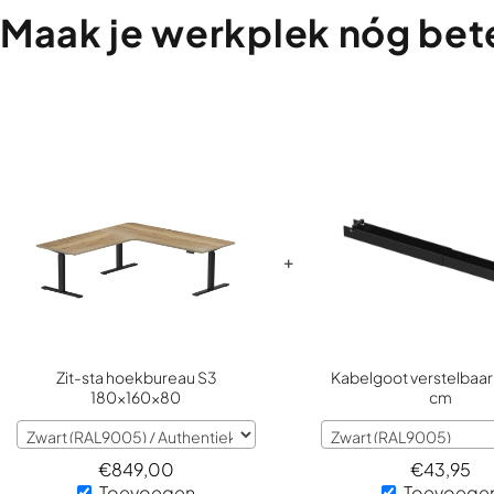
Maak
je
werkplek
nóg
bet
+
Zit-sta hoekbureau S3
Kabelgoot verstelbaa
180x160x80
cm
€
849,00
€
43,95
Toevoegen
Toevoege