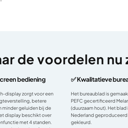
aar
de
voordelen
nu
screen bediening
✅ Kwalitatieve bure
h-display zorgt voor een
Het bureaublad is gemaak
teverstelling, betere
PEFC gecertificeerd Mela
en minder geluiden bij de
(duurzaam hout). Het blad i
et display beschikt over
Nederland geproduceerd e
functie met 4 standen.
gekleurd.