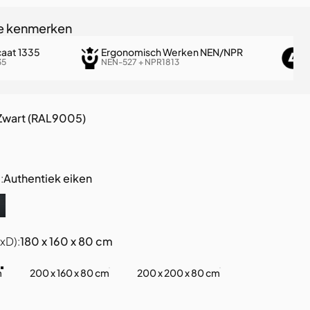
te kenmerken
caat 1335
Ergonomisch Werken NEN/NPR
L
35
NEN-527 + NPR1813
4
Zwart (RAL9005)
6)
:
Authentiek eiken
t
rt eiken
xD)
xD):
180 x 160 x 80 cm
m
200 x 160 x 80 cm
200 x 200 x 80 cm