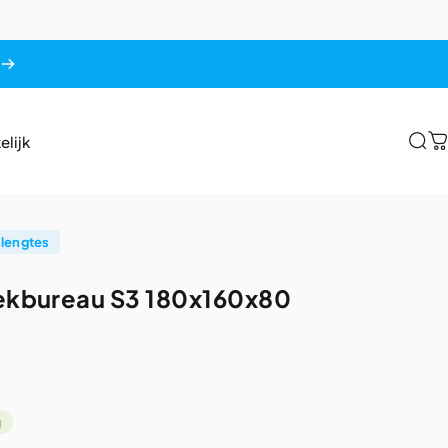
elijk
Zoe
W
elijk
 lengtes
ekbureau
S3
180x160x80
g