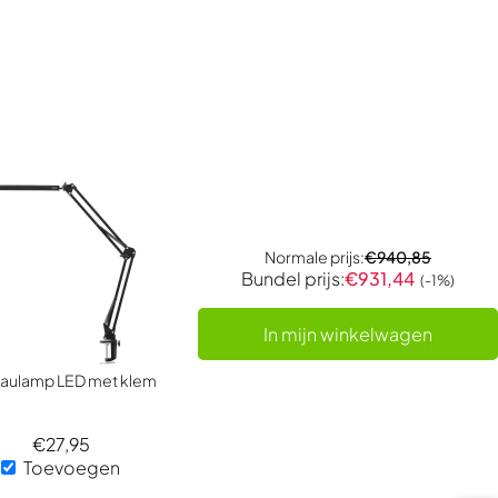
Normale prijs:
€
940,85
Bundel prijs:
€
931,44
(-1%)
In mijn winkelwagen
aulamp LED met klem
€
27,95
Toevoegen