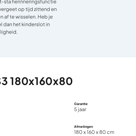
t-sta herinneringsfunctie
 vergeet op tijd zittend en
 af te wisselen. Heb je
l dan het kinderslot in
iligheid.
S3
180x160x80
Garantie
5 jaar
Afmetingen
180 x 160 x 80 cm