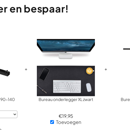
er
en
bespaar!
+
+
r 90-140
Bureau onderlegger XL zwart
Bure
€
19,95
Toevoegen
n