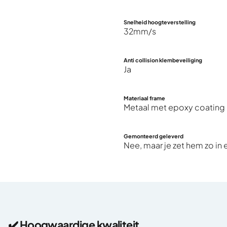
Snelheid hoogteverstelling
32mm/s
Anti collision klembeveiliging
Ja
Materiaal frame
Metaal met epoxy coating
Gemonteerd geleverd
Nee, maar je zet hem zo in e
✔️ Hoogwaardige kwaliteit