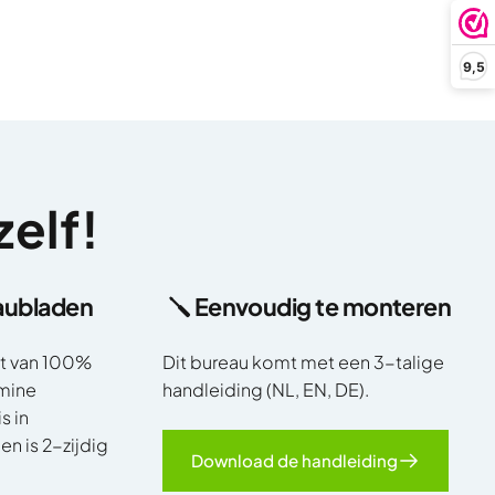
9,5
zelf!
aubladen
🪛 Eenvoudig te monteren
t van 100%
Dit bureau komt met een 3-talige
mine
handleiding (NL, EN, DE).
s in
n is 2-zijdig
Download de handleiding