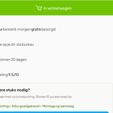
In winkelwagen
ur
besteld, morgen
gratis
bezorgd
e op je zit-sta bureau
 binnen 30 dagen
eling
9,5/10
re stuks nodig?
aan met volumekorting. Binnen 8 uur een reactie.
orting
✓ Arbo goedgekeurd
✓ Montage op aanvraag