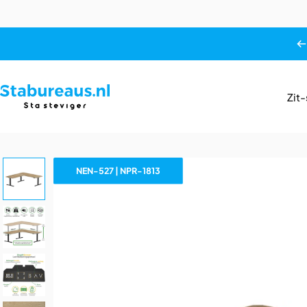
Ga naar inhoud
Zit
Stabureaus.nl
Z
NEN-527 | NPR-1813