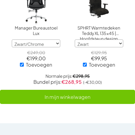
Manager Bureaustoel
SPHRT Warmtedeken
Lux
Teddy XL 135x45 |
Hoofdsteun design
€
249,00
€
129,95
€
199,00
€
99,95
Toevoegen
Toevoegen
Normale prijs:
€
298,95
Bundel prijs:
€
268,95
(-
€
30,00
)
In mijn winkelwagen