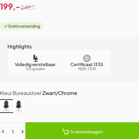
Verkoopprijs
Normale prijs
199,-
249,-
Gratis verzending
Highlights
Volledig verstelbaar
Certificaat 1335
125 graden
NEN-1335
Kleur Bureaustoel
Kleur Bureaustoel:
Zwart/Chrome
Zwart/Chrome
Zwart
Hoeveelheid
In winkelwagen