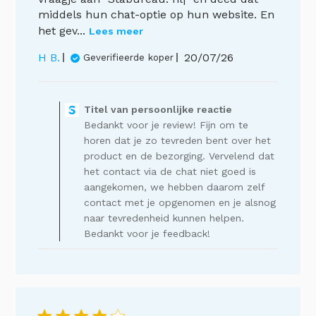
middels hun chat-optie op hun website. En
het gev...
Lees meer
Publicatiedatum
H B.
20/07/26
Geverifieerde koper
Opmerkingen
van
Titel van persoonlijke reactie
de
Bedankt voor je review! Fijn om te
winkelier
op
horen dat je zo tevreden bent over het
een
product en de bezorging. Vervelend dat
recensie
het contact via de chat niet goed is
van
aangekomen, we hebben daarom zelf
Titel
contact met je opgenomen en je alsnog
van
naar tevredenheid kunnen helpen.
persoonlijke
Bedankt voor je feedback!
reactie
op
Mon
Jul
27
2026