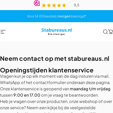
Skip to content
Pause slideshow
Voor 14.00 besteld,
morgen
bezorgd*
Site navigation
Stabureaus.nl
Sea
C
Neem
contact
op
met
stabureaus.nl
Openingstijden klantenservice
Vragen kun je op elk moment van de dag insturen via mail,
WhatsApp of het contactformulier onderaan deze pagina.
Onze klantenservice is geopend van
maandag t/m vrijdag
tussen
9:00 en 17.00
om je vraag te beantwoorden.
Heb je vragen over onze producten, onze webshop of over
onze service? Neem een kijkje bij de
veelgestelde