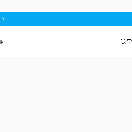
jk
Sea
C