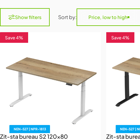
Sort by:
Show filters
Price, low to high
Save 4%
Save 4%
4.9
4.9
NEN-527 | NPR-1813
NEN-527 | N
Zit-sta bureau S2 120x80
Zit-sta bur