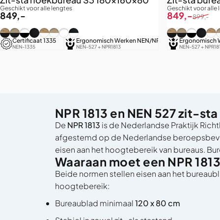
Geschikt voor alle lengtes
Geschikt voor alle 
Sale price
Regular price
849,-
849,-
899,-
Zwart (RAL9005) / Authentiek eiken
Zwart (RAL9005) / Grijs eiken
Zwart (RAL9005) / Puur Wit
Zwart (RAL9005) / Zwart eiken
Wit (RAL9016) / Authentiek eiken
Wit (RAL9016) / Grijs eiken
Wit (RAL9016) / Puur Wit
Wit (RAL9016) / Zwart eiken
Zwart (RAL900
Zwart (RAL9
Zwart (R
Zwart 
Wit
W
Certificaat 1335
Ergonomisch Werken NEN/NPR
LED Touchscre
Ergonomisch 
NEN-1335
NEN-527 + NPR1813
4 geheugenpositi
NEN-527 + NPR18
NPR 1813 en NEN 527 zit-st
De
NPR 1813
is de Nederlandse Praktijk Ric
afgestemd op de Nederlandse beroepsbevol
eisen aan het hoogtebereik van bureaus. Bu
Waaraan moet een NPR 1813
Beide normen stellen eisen aan het bureaubla
hoogtebereik:
Bureaublad minimaal
120 x 80 cm