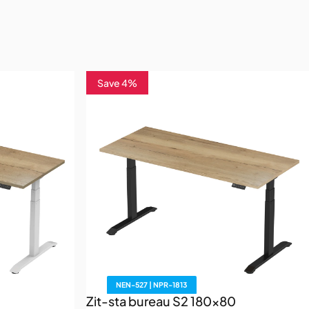
Save 4%
4.9
NEN-527 | NPR-1813
0
Zit-sta bureau S2 180x80