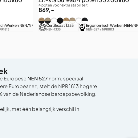
4 poten voor extra stabiliteit
869,-
k eiken
iken
 Wit
wart eiken
uthentiek eiken
Grijs eiken
) / Puur Wit
16) / Zwart eiken
Zwart (RAL9005) / Authentiek eiken
Zwart (RAL9005) / Grijs eiken
Zwart (RAL9005) / Puur Wit
Zwart (RAL9005) / Zwart eiken
Wit (RAL9016) / Authentiek eiken
Wit (RAL9016) / Grijs eiken
Wit (RAL9016) / Puur Wit
Wit (RAL9016) / Zwart ei
sch Werken NEN/NPR
LED Touchscreen
Certificaat 1335
Extra Stil
Ergonomisch Werken NEN/N
PR1813
4 geheugenposities
NEN-1335
Geruisloze hoogteverstelling
NEN-527 + NPR1813
lek
de Europese
NEN 527
norm, speciaal
re Europeanen, stelt de NPR 1813 hogere
95% van de Nederlandse beroepsbevolking.
ijk, met één belangrijk verschil in