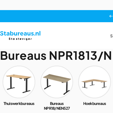
Skip to content
S
Stabureaus.nl
Bureaus
NPR1813/
Thuiswerkbureaus
Bureaus
Hoekbureaus
NPR18/NEN527