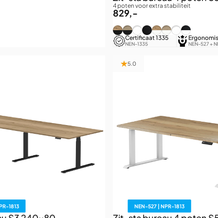
4 poten voor extra stabiliteit
829,-
Zwart (RAL9005) / Authentie
Zwart (RAL9005) / Grijs e
Zwart (RAL9005) / Puur
Zwart (RAL9005) / Z
Wit (RAL9016) / A
Wit (RAL9016) / 
Wit (RAL9016
Wit (RAL90
Certificaat 1335
Ergonomi
erstelling
NEN-1335
NEN-527 + N
5.0
PR-1813
NEN-527 | NPR-1813
eau S3 240x80
Zit-sta bureau 4 poten 