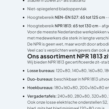
Stabiel in zowel zit- als stastand
Niet-spiegelend bladoppervlak
Hoogtebereik
NEN-EN 527: 65 tot 125 cm
-
Hoogtebereik
NPR 1813: 65 tot 130 cm
- af
Voor de meeste Nederlandse werkplekken v
met medewerkers die sterk in lengte verschill
De NPR is geen wet, maar wordt door arbod
Veel cao's verplichten werkgevers dan ook 
Ons assortiment NPR 1813 z
Wij bieden NPR 1813 gecertificeerde zit-sta
Losse bureaus:
120x80, 140x80, 160x80, 
Duo-bureaus
:
beschikbaar in NPR 1813 uitvo
Hoekbureaus
:
180x160x80, 200x160x80 
Vergadertafels
:
240x80, 280x80, 320x80,
Ook onze losse
elektrische onderstellen S2,
blad, mits het blad minimaal 120x80 cm is.