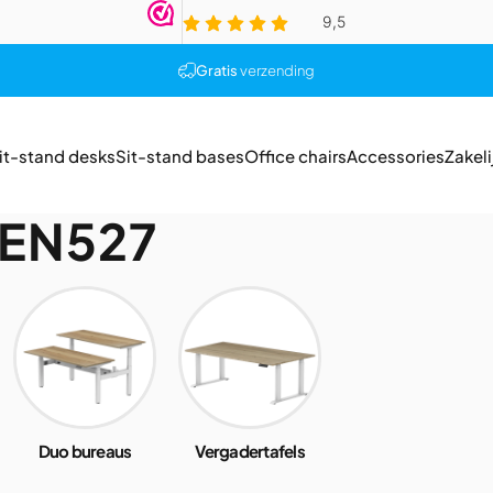
Pause slideshow
Gratis
verzending
it-stand desks
Sit-stand bases
Office chairs
Accessories
Zakeli
Sit-stand desks
Sit-stand bases
Office chairs
Accessories
Zakelijk
NEN527
Duo bureaus
Vergadertafels