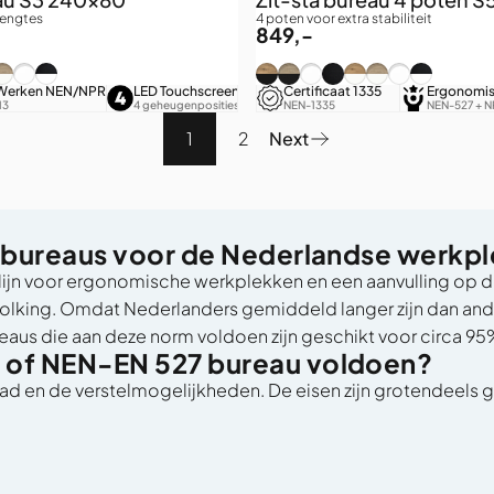
lengtes
4 poten voor extra stabiliteit
849,-
5) / Authentiek eiken
005) / Grijs eiken
AL9005) / Puur Wit
(RAL9005) / Zwart eiken
 (RAL9016) / Authentiek eiken
it (RAL9016) / Grijs eiken
Wit (RAL9016) / Puur Wit
Wit (RAL9016) / Zwart eiken
Zwart (RAL9005) / Authentie
Zwart (RAL9005) / Grijs e
Zwart (RAL9005) / Puur
Zwart (RAL9005) / Z
Wit (RAL9016) / A
Wit (RAL9016) / 
Wit (RAL9016
Wit (RAL90
en
Werken NEN/NPR
Hoekindeling
LED Touchscreen
Extra Stil
Certificaat 1335
Ergonomi
es
13
Links of rechts
4 geheugenposities
Geruisloze hoogteverstelling
NEN-1335
NEN-527 + N
1
2
Next
a bureaus voor de Nederlandse werkp
htlijn voor ergonomische werkplekken en een aanvulling op 
king. Omdat Nederlanders gemiddeld langer zijn dan ande
reaus die aan deze norm voldoen zijn geschikt voor circa 
 of NEN-EN 527 bureau voldoen?
d en de verstelmogelijkheden. De eisen zijn grotendeels gel