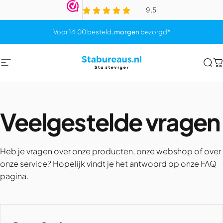
Skip to content
Pause slideshow
Voor 14.00 besteld,
morgen
bezorgd*
Site navigation
Stabureaus.nl
Sea
C
Veelgestelde
vragen
Heb je vragen over onze producten, onze webshop of over
onze service? Hopelijk vindt je het antwoord op onze FAQ
pagina.